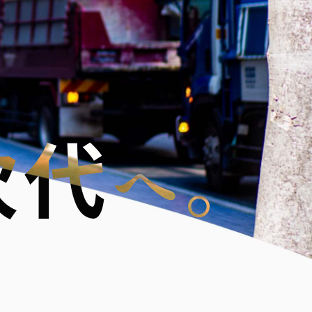
次代
へ。