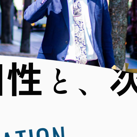
個性
と、