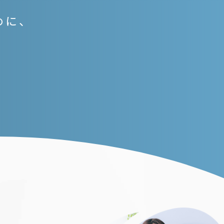
めに、
。